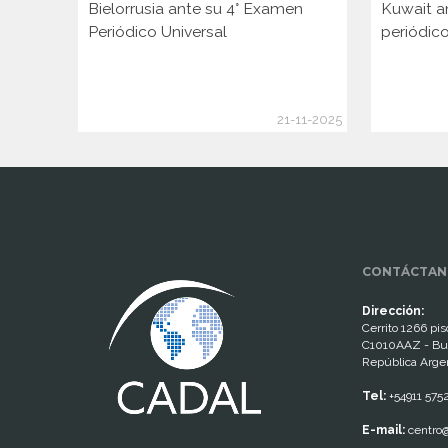
Bielorrusia ante su 4° Examen
Kuwait a
Periódico Universal
periódico
21-11-2025
www.cumcontrol.net
CONTÁCTAN
Dirección:
Cerrito 1266 piso
C1010AAZ - Bu
República Arge
Tel:
+54911 575
E-mail:
centro@