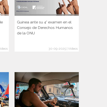
de
Guinea ante su 4° examen en el
Gabriel Sal
Consejo de Derechos Humanos
Jiří Kozák, 
de la ONU
República 
Videos
30-09-2025 | Videos