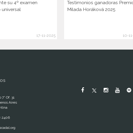
nte su 4º examen
Testimonios ganadoras Premi
 universal
Milada Horáková 2025
17-11-2025
10-11
OS
 7° Of. 31
enos Aires
ntina
2 2406
cadal.org