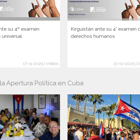
nte su 4º examen
Kirguistán ante su 4° examen 
 universal
derechos humanos
17-11-2025 | Videos
13-10-2025 | 
a Apertura Política en Cuba