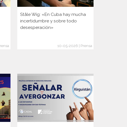
Ståle Wig: «En Cuba hay mucha
Es noruego,
incertidumbre y sobre todo
en Cuba y n
desesperación»
un pueblo 
crisis: «Sal
rensa
10-05-2026 | Prensa