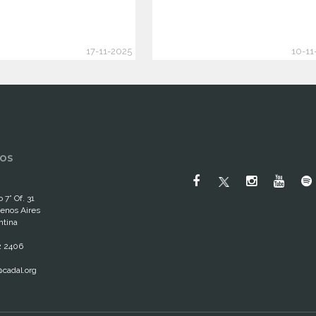
17-11-2025
10-11
OS
 7° Of. 31
enos Aires
ntina
2 2406
cadal.org