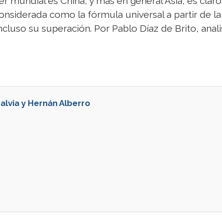
er mundial es China, y más en general Asia, es cla
nsiderada como la fórmula universal a partir de l
ncluso su superación. Por Pablo Díaz de Brito, ana
Salvia y Hernán Alberro