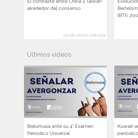
El contraste entre China y Taiwán
Evolució
alrededor del consenso
Bertelsm
(BTI), 2
03-08-2026 | Artículos
Ultimos videos
Bielorrusia ante su 4° Examen
Kuwait a
Periódico Universal
periódico