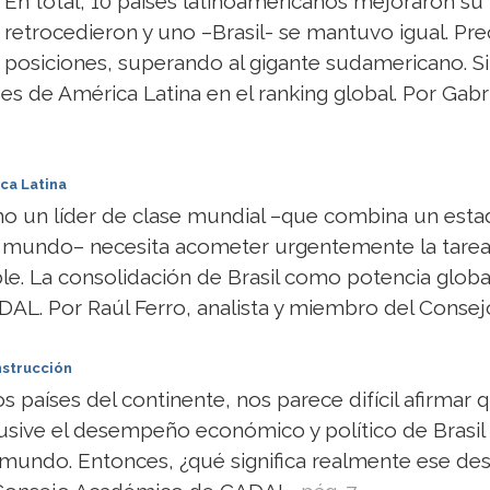
En total, 10 países latinoamericanos mejoraron su 
retrocedieron y uno –Brasil- se mantuvo igual. P
posiciones, superando al gigante sudamericano. S
es de América Latina en el ranking global. Por Gabri
ica Latina
omo un líder de clase mundial –que combina un es
l mundo– necesita acometer urgentemente la tarea 
ible. La consolidación de Brasil como potencia glo
ADAL. Por Raúl Ferro, analista y miembro del Cons
nstrucción
países del continente, nos parece difícil afirmar q
lusive el desempeño económico y político de Brasil
el mundo. Entonces, ¿qué significa realmente ese de