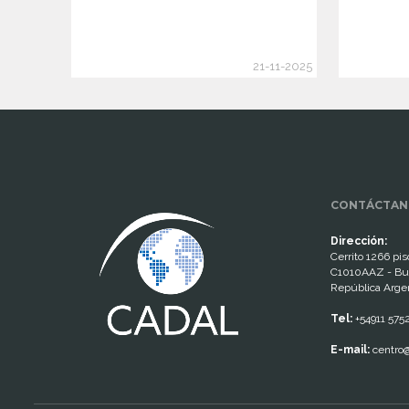
21-11-2025
www.cumcontrol.net
CONTÁCTAN
Dirección:
Cerrito 1266 piso
C1010AAZ - Bu
República Arge
Tel:
+54911 575
E-mail:
centro@