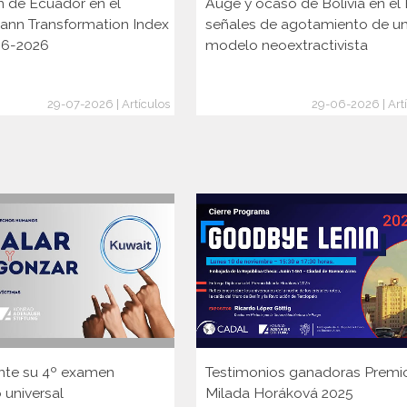
n de Ecuador en el
Auge y ocaso de Bolivia en el 
ann Transformation Index
señales de agotamiento de u
006-2026
modelo neoextractivista
29-07-2026 | Artículos
29-06-2026 | Art
nte su 4º examen
Testimonios ganadoras Premi
 universal
Milada Horáková 2025