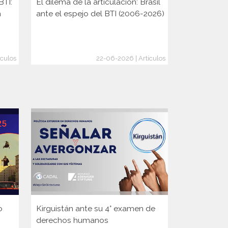
BTI:
El dilema de la articulación: Brasil
Elecciones 
n
ante el espejo del BTI (2006-2026)
Rusia y la 
cambio de
ículos
22-06-2026 | Artículos
o
Kirguistán ante su 4° examen de
Guinea ante
derechos humanos
Consejo d