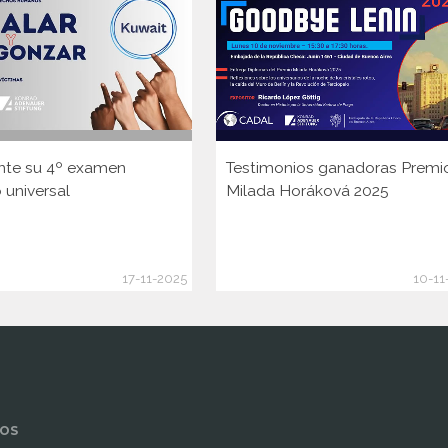
nte su 4º examen
Testimonios ganadoras Premi
 universal
Milada Horáková 2025
17-11-2025
10-11
OS