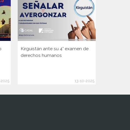
o
Kirguistán ante su 4° examen de
Guinea ante
derechos humanos
Consejo d
de la ONU
-2025
13-10-2025