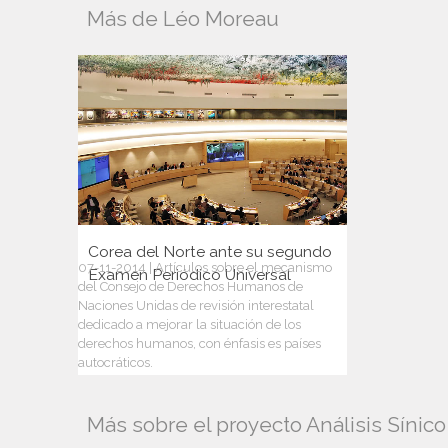
Más de Léo Moreau
Corea del Norte ante su segundo
07-11-2014 | Artículos sobre el mecanismo
Examen Periódico Universal
del Consejo de Derechos Humanos de
Naciones Unidas de revisión interestatal
dedicado a mejorar la situación de los
derechos humanos, con énfasis es países
autocráticos.
Más sobre el proyecto Análisis Sínic