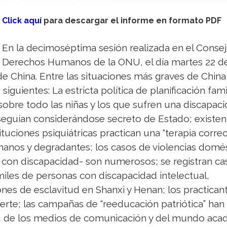
Click aquí
para descargar el informe en formato PDF
En la decimoséptima sesión realizada en el Conse
Derechos Humanos de la ONU, el día martes 22 d
de China. Entre las situaciones más graves de China
guientes: La estricta política de planificación fami
obre todo las niñas y los que sufren una discapaci
seguían considerándose secreto de Estado; existen
ituciones psiquiátricas practican una “terapia correc
anos y degradantes; los casos de violencias domés
 con discapacidad- son numerosos; se registran ca
miles de personas con discapacidad intelectual,
nes de esclavitud en Shanxi y Henan; los practica
rte; las campañas de “reeducación patriótica” han 
tad de los medios de comunicación y del mundo aca