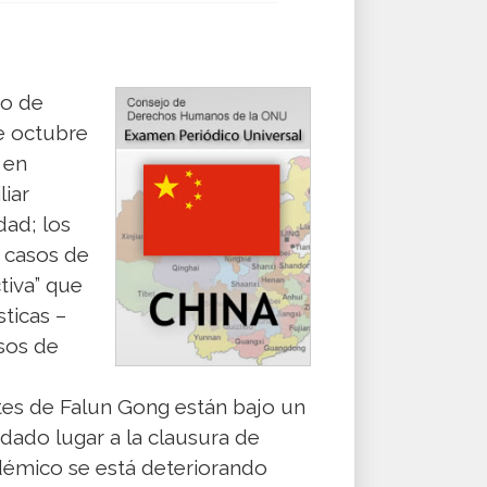
jo de
e octubre
 en
liar
dad; los
 casos de
tiva” que
ticas –
sos de
ntes de Falun Gong están bajo un
dado lugar a la clausura de
démico se está deteriorando