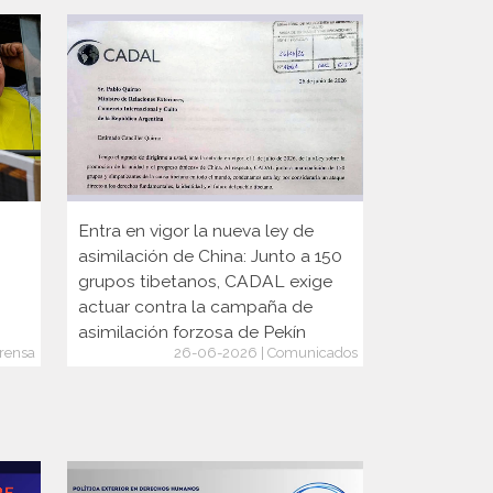
Entra en vigor la nueva ley de
Participaci
asimilación de China: Junto a 150
Internacion
grupos tibetanos, CADAL exige
actuar contra la campaña de
asimilación forzosa de Pekín
rensa
26-06-2026 | Comunicados