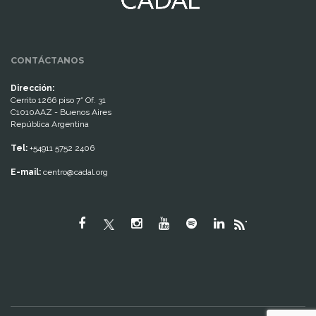
CONTÁCTANOS
Dirección:
Cerrito 1266 piso 7° Of. 31
C1010AAZ - Buenos Aires
República Argentina
Tel:
+54911 5752 2406
E-mail:
centro@cadal.org
"