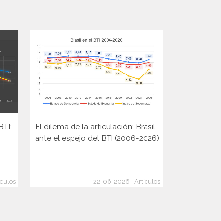
BTI:
El dilema de la articulación: Brasil
Elecciones 
n
ante el espejo del BTI (2006-2026)
Rusia y la 
cambio de
ículos
22-06-2026 | Artículos