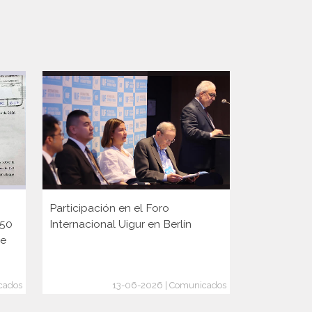
Participación en el Foro
Participaci
150
Internacional Uigur en Berlín
Diplomaci
ge
cados
13-06-2026 | Comunicados