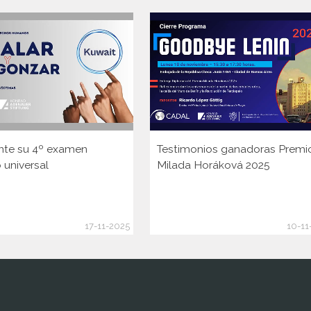
nte su 4º examen
Testimonios ganadoras Premi
 universal
Milada Horáková 2025
17-11-2025
10-11