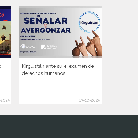
o
Kirguistán ante su 4° examen de
Guinea ante
derechos humanos
Consejo d
de la ONU
-2025
13-10-2025