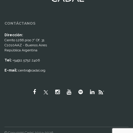
CONTÁCTANOS
Dirección:
Cerrito 1266 piso 7° Of. 31
C1010AAZ - Buenos Aires
República Argentina
Tel:
+54911 5752 2406
E-mail:
centro@cadal.org
"
© Copyright Cadal 2003-2026