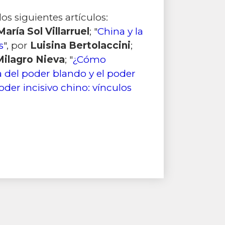
os siguientes artículos:
María Sol Villarruel
; "
China y la
s
", por
Luisina Bertolaccini
;
Milagro Nieva
; "
¿Cómo
ja del poder blando y el poder
der incisivo chino: vínculos