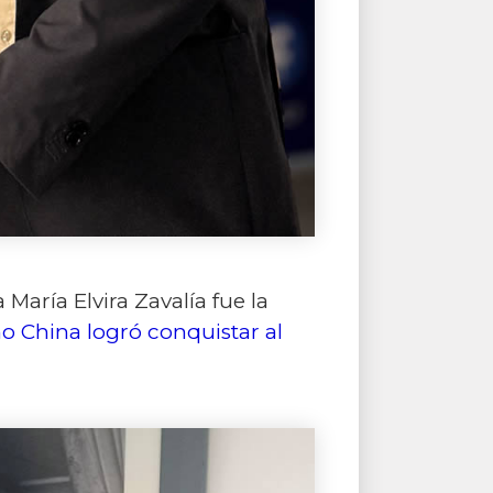
María Elvira Zavalía fue la
o China logró conquistar al