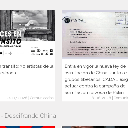
 tránsito: 30 artistas de la
Entra en vigor la nueva ley de
 cubana
asimilación de China: Junto a 
grupos tibetanos, CADAL exi
actuar contra la campaña de
asimilación forzosa de Pekín
24-07-2026 | Comunicados
26-06-2026 | Comuni
o - Descifrando China