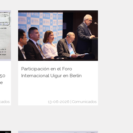
Participación en el Foro
Participaci
150
Internacional Uigur en Berlín
Diplomaci
ge
cados
13-06-2026 | Comunicados