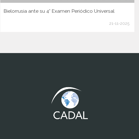
Bielorrusia ante su 4° Examen Periódico Universal
21-11-2025
www.cumcontrol.net