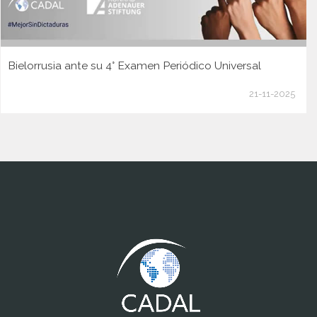
Bielorrusia ante su 4° Examen Periódico Universal
21-11-2025
www.cumcontrol.net