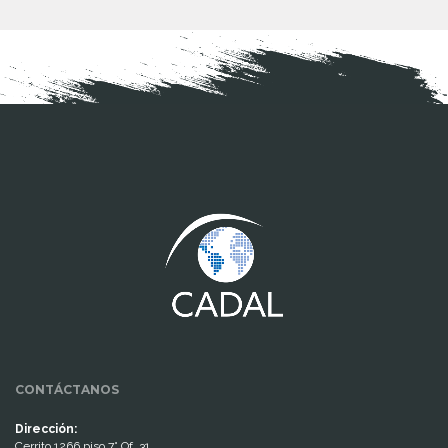
www.cumcontrol.net
CONTÁCTANOS
Dirección:
Cerrito 1266 piso 7° Of. 31