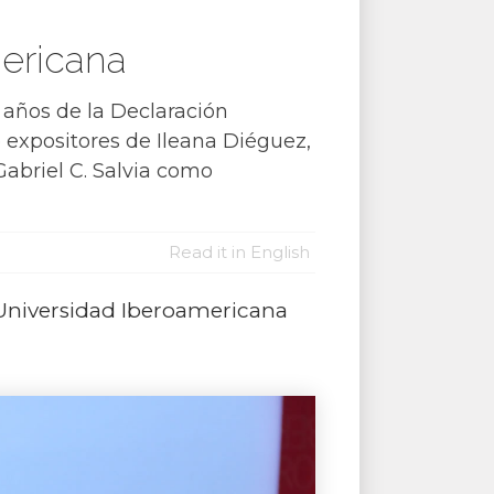
mericana
 años de la Declaración
expositores de Ileana Diéguez,
abriel C. Salvia como
Read it in English
 Universidad Iberoamericana