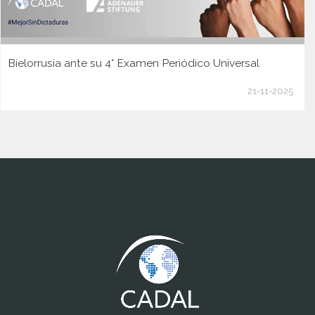
Bielorrusia ante su 4° Examen Periódico Universal
21-11-2025
www.cumcontrol.net