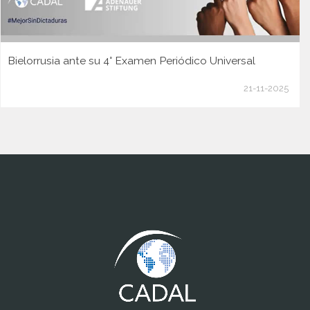
Bielorrusia ante su 4° Examen Periódico Universal
21-11-2025
www.cumcontrol.net