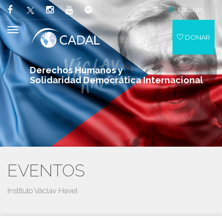
ENGLISH
DONAR
Derechos Humanos y
Solidaridad Democrática Internacional
EVENTOS
Instituto Václav Havel