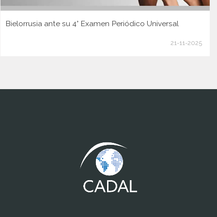
Bielorrusia ante su 4° Examen Periódico Universal
21-11-2025
www.cumcontrol.net