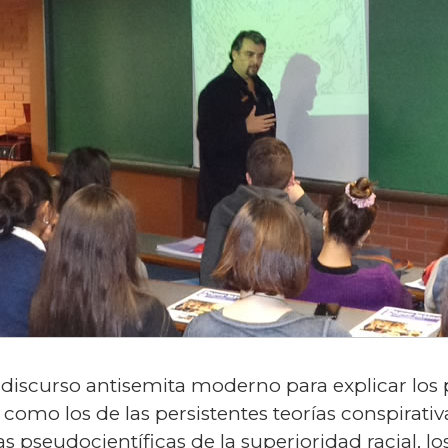
l discurso antisemita moderno para explicar los 
sí como los de las persistentes teorías conspirat
 pseudocientíficas de la superioridad racial, lo