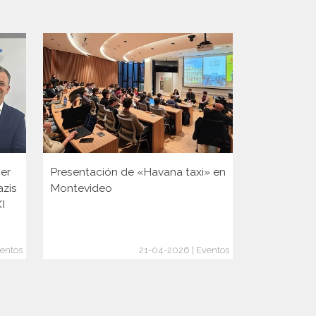
er
Presentación de «Havana taxi» en
Presentaci
azis
Montevideo
XI
entos
21-04-2026 | Eventos