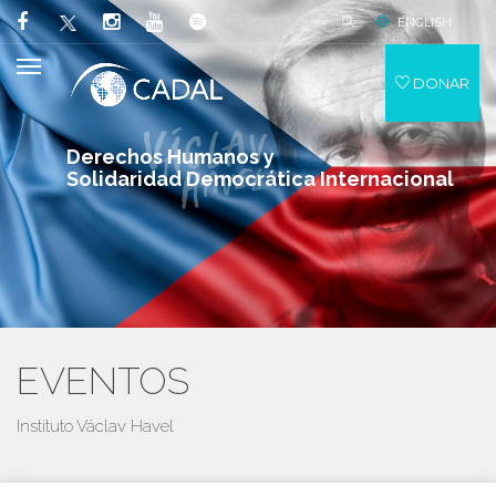
ENGLISH
DONAR
Derechos Humanos y
Solidaridad Democrática Internacional
EVENTOS
Instituto Václav Havel