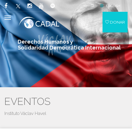
ENGLISH
DONAR
Derechos Humanos y
Solidaridad Democrática Internacional
EVENTOS
Instituto Václav Havel