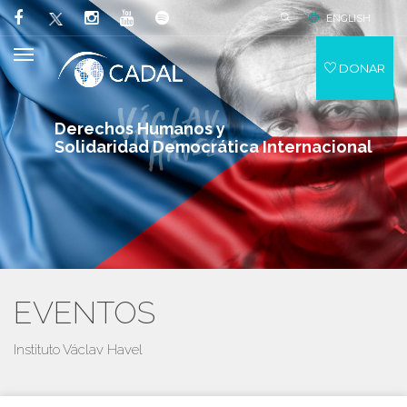
ENGLISH
DONAR
Derechos Humanos y
Solidaridad Democrática Internacional
EVENTOS
Instituto Václav Havel