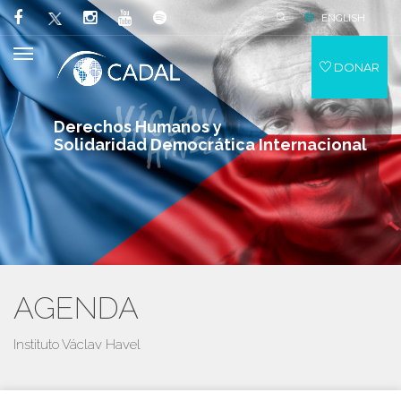
ENGLISH
DONAR
Derechos Humanos y
Solidaridad Democrática Internacional
AGENDA
Instituto Václav Havel