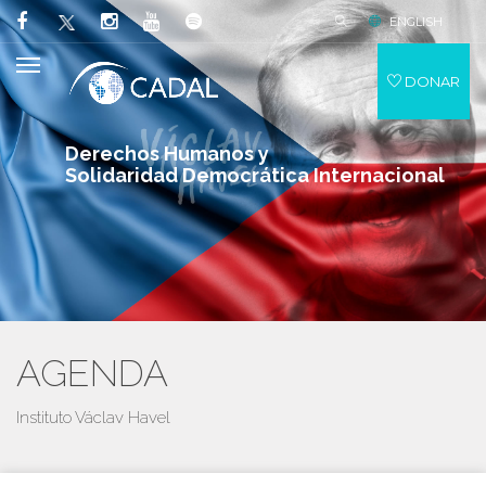
ENGLISH
DONAR
Derechos Humanos y
Solidaridad Democrática Internacional
AGENDA
Instituto Václav Havel