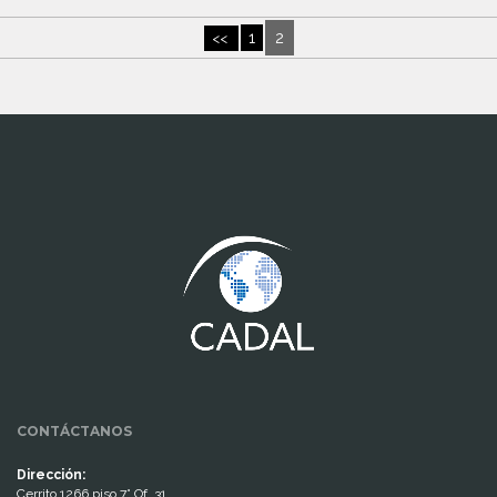
2
1
<<
www.cumcontrol.net
CONTÁCTANOS
Dirección:
Cerrito 1266 piso 7° Of. 31