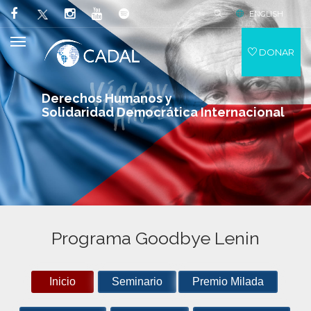
ENGLISH
DONAR
Derechos Humanos y
Solidaridad Democrática Internacional
Programa Goodbye Lenin
Inicio
Seminario
Premio Milada