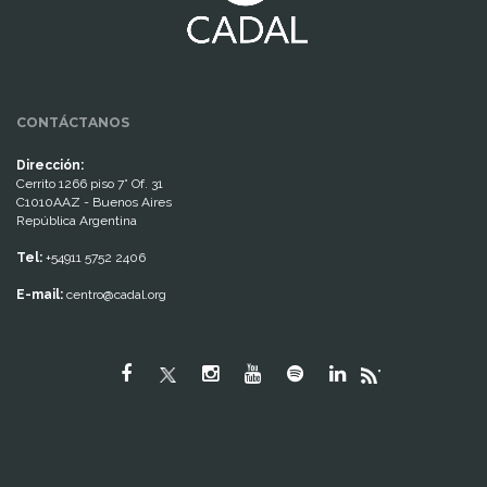
CONTÁCTANOS
Dirección:
Cerrito 1266 piso 7° Of. 31
C1010AAZ - Buenos Aires
República Argentina
Tel:
+54911 5752 2406
E-mail:
centro@cadal.org
"