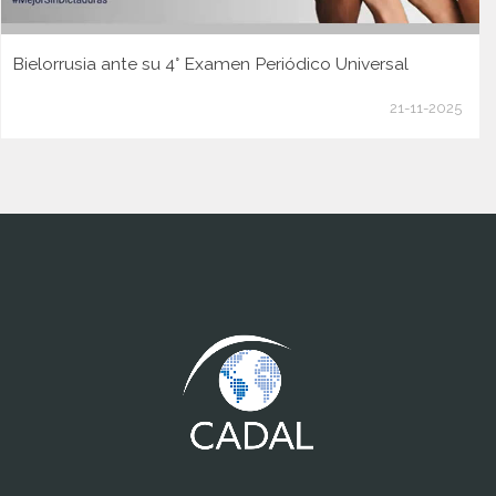
Bielorrusia ante su 4° Examen Periódico Universal
21-11-2025
www.cumcontrol.net