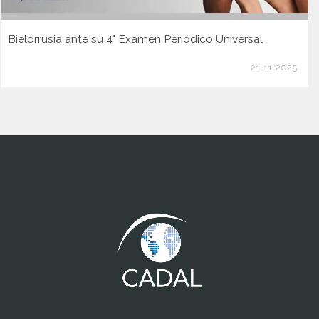
Bielorrusia ante su 4° Examen Periódico Universal
21-11-2025
www.cumcontrol.net