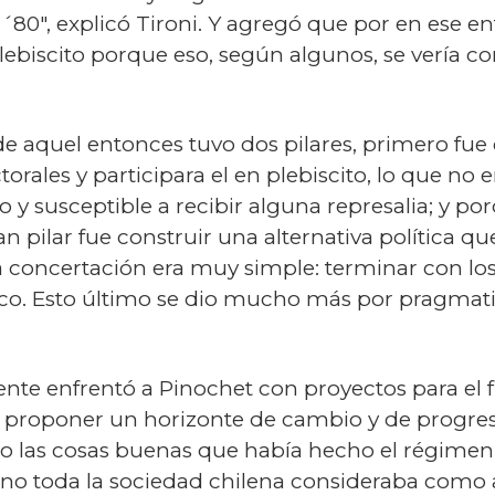
l ´80", explicó Tironi. Y agregó que por en ese e
lebiscito porque eso, según algunos, se vería c
 de aquel entonces tuvo dos pilares, primero fue
ctorales y participara el en plebiscito, lo que no e
o y susceptible a recibir alguna represalia; y p
 pilar fue construir una alternativa política qu
la concertación era muy simple: terminar con l
o. Esto último se dio mucho más por pragmati
nte enfrentó a Pinochet con proyectos para el f
de proponer un horizonte de cambio y de progre
 las cosas buenas que había hecho el régimen
sino toda la sociedad chilena consideraba como