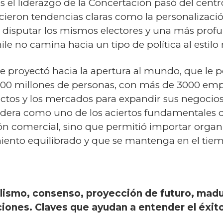
s el liderazgo de la Concertación pasó del centr
cieron tendencias claras como la personalización
disputar los mismos electores y una más profu
le no camina hacia un tipo de política al estil
e proyectó hacia la apertura al mundo, que le
 900 millones de personas, con más de 3000 em
uctos y los mercados para expandir sus negocios
nsidera como uno de los aciertos fundamentales 
ón comercial, sino que permitió importar organi
iento equilibrado y que se mantenga en el tie
ismo, consenso, proyección de futuro, madur
uciones. Claves que ayudan a entender el éxit