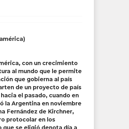
noamérica)
américa, con un crecimiento
tura al mundo que le permite
ción que gobierna al país
arten de un proyecto de país
r hacia el pasado, cuando en
itó la Argentina en noviembre
ina Fernández de Kirchner,
ro protocolar en los
 que se eligió denota día a