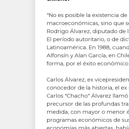
"No es posible la existencia 
macroeconómicas, sino que se 
Rodrigo Álvarez, diputado de l
El período autoritario, o de di
Latinoamérica. En 1988, cuand
Alfonsín y Alan García, en Chi
forma, por el éxito económico 
Carlos Álvarez, ex vicepresid
conocedor de la historia, el e
Carlos "Chacho" Álvarez llamó 
precursor de las profundas t
medida, con mayor o menor éxit
programas económicos de sust
economías más abiertas, había 