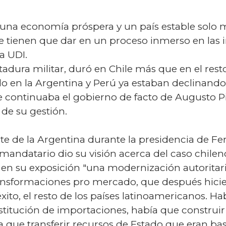
de una economía próspera y un país estable solo
tienen que dar en un proceso inmerso en las ins
a UDI.
ctadura militar, duró en Chile más que en el rest
o en la Argentina y Perú ya estaban declinando 
le continuaba el gobierno de facto de Augusto 
de su gestión.
ente de la Argentina durante la presidencia de 
x mandatario dio su visión acerca del caso chilen
en su exposición "una modernización autoritaria
ransformaciones pro mercado, que después hici
o, el resto de los países latinoamericanos. Hab
itución de importaciones, había que construir
que transferir recursos de Estado que eran bast