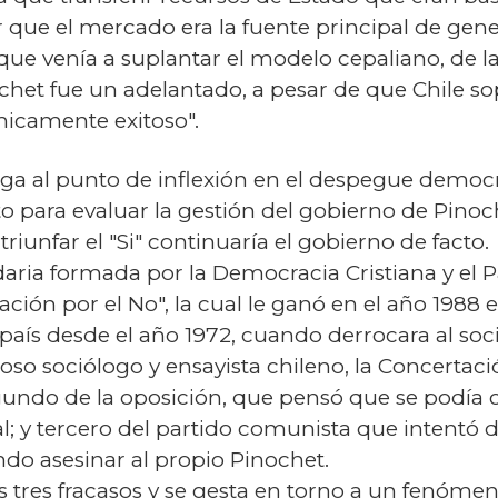
 que el mercado era la fuente principal de gen
que venía a suplantar el modelo cepaliano, de la
het fue un adelantado, a pesar de que Chile sopo
micamente exitoso".
ega al punto de inflexión en el despegue democrá
to para evaluar la gestión del gobierno de Pinoch
triunfar el "Si" continuaría el gobierno de facto.
daria formada por la Democracia Cristiana y el Pa
ción por el No", la cual le ganó en el año 1988 e
aís desde el año 1972, cuando derrocara al soci
oso sociólogo y ensayista chileno, la Concertació
gundo de la oposición, que pensó que se podía 
l; y tercero del partido comunista que intentó d
ando asesinar al propio Pinochet.
 tres fracasos y se gesta en torno a un fenómeno