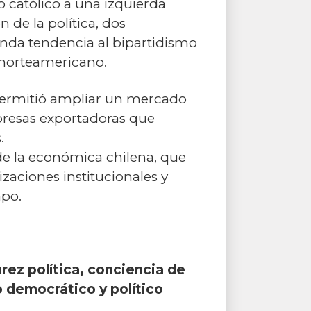
o católico a una izquierda
 de la política, dos
nda tendencia al bipartidismo
o norteamericano.
 permitió ampliar un mercado
presas exportadoras que
.
de la económica chilena, que
zaciones institucionales y
mpo.
ez política, conciencia de
o democrático y político