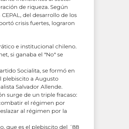
eración de riqueza. Según
 CEPAL, del desarrollo de los
rtó crisis fuertes, lograron
tico e institucional chileno.
et, si ganaba el "No" se
rtido Socialita, se formó en
l plebiscito a Augusto
alista Salvador Allende.
n surge de un triple fracaso:
combatir el régimen por
eslazar al régimen por la
, que es el plebiscito del ´88