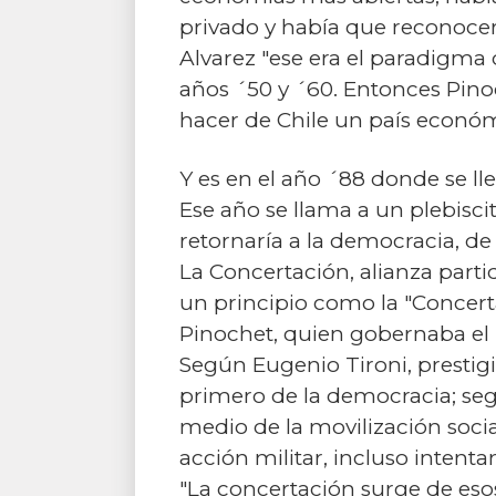
privado y había que reconocer
Alvarez "ese era el paradigma 
años ´50 y ´60. Entonces Pinoc
hacer de Chile un país econó
Y es en el año ´88 donde se ll
Ese año se llama a un plebisci
retornaría a la democracia, de 
La Concertación, alianza parti
un principio como la "Concerta
Pinochet, quien gobernaba el p
Según Eugenio Tironi, prestigi
primero de la democracia; se
medio de la movilización socia
acción militar, incluso intent
"La concertación surge de esos