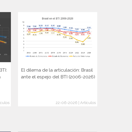
BTI:
El dilema de la articulación: Brasil
Elecciones 
n
ante el espejo del BTI (2006-2026)
Rusia y la 
cambio de
ículos
22-06-2026 | Artículos