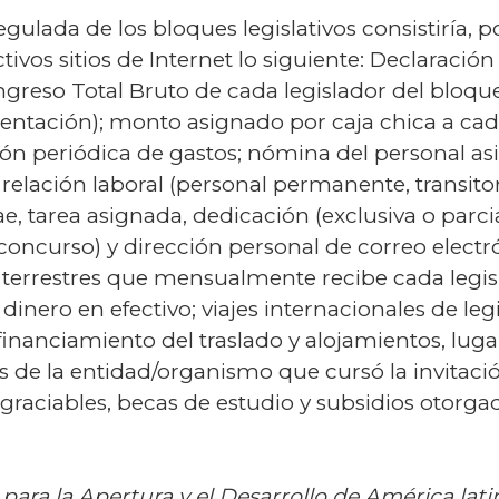
gulada de los bloques legislativos consistiría, 
tivos sitios de Internet lo siguiente: Declaració
ngreso Total Bruto de cada legislador del bloqu
ntación); monto asignado por caja chica a cada
ción periódica de gastos; nómina del personal as
relación laboral (personal permanente, transitor
, tarea asignada, dedicación (exclusiva o parcia
ncurso) y dirección personal de correo electró
 terrestres que mensualmente recibe cada legisl
nero en efectivo; viajes internacionales de leg
inanciamiento del traslado y alojamientos, lugar 
s de la entidad/organismo que cursó la invitación
 graciables, becas de estudio y subsidios otorga
 para la Apertura y el Desarrollo de América lati