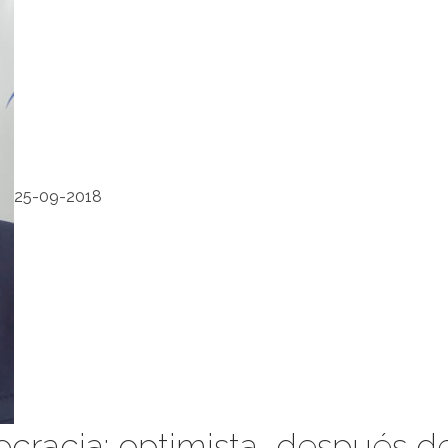
25-09-2018
cracia: optimista, después d