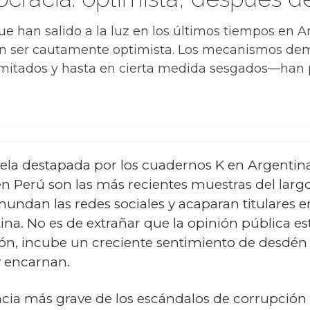
e han salido a la luz en los últimos tiempos en A
n ser cautamente optimista. Los mecanismos dem
limitados y hasta en cierta medida sesgados—han
vela destapada por los cuadernos K en Argentin
en Perú son las más recientes muestras del larg
nundan las redes sociales y acaparan titulares 
a. No es de extrañar que la opinión pública est
ión, incube un creciente sentimiento de desdén 
y encarnan.
encia más grave de los escándalos de corrupció