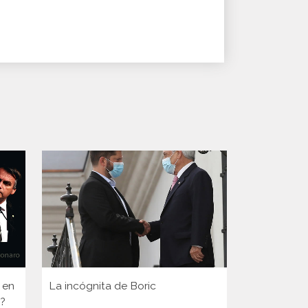
 en
La incógnita de Boric
Las pobres
a?
Nicaragua