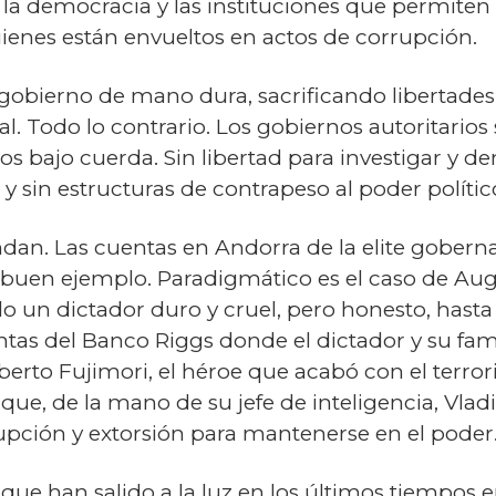
 la democracia y las instituciones que permiten 
enes están envueltos en actos de corrupción.
obierno de mano dura, sacrificando libertades
al. Todo lo contrario. Los gobiernos autoritarios 
os bajo cuerda. Sin libertad para investigar y de
sin estructuras de contrapeso al poder político,
dan. Las cuentas en Andorra de la elite gobern
buen ejemplo. Paradigmático es el caso de Aug
un dictador duro y cruel, pero honesto, hasta
as del Banco Riggs donde el dictador y su fami
berto Fujimori, el héroe que acabó con el terror
que, de la mano de su jefe de inteligencia, Vla
pción y extorsión para mantenerse en el poder
que han salido a la luz en los últimos tiempos 