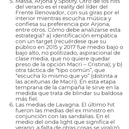
Massa, Arjona y Spotify. Otro de los hits
del verano es el reality del líder del
Frente Renovador, con sus giras por el
interior mientras escucha música y
confiesa su preferencia por Arjona,
entre otros. Cómo debe analizarse esta
estrategia? a) identificación empática
con un target (recuérdese que su
público en 2015 y 2017 fue medio bajo o
bajo alto, no politizado, aspiracional de
clase media, que no quiere quedar
preso de la opción Macri – Cristina); y b)
otra táctica de “tipo común”, que
“escucha lo mismo que yo” (distinta a
las aceitunas de Macri). En esta etapa
temprana de la campaña le sirve en la
medida que trata de blindar su baldosa
más fiel.
Las medias de Lavagna. El último hit
fueron las medias del ex ministro en
conjunción con las sandalias. En el
medio del onda light que significa el
verano, a falta de otras cosas se viralizó