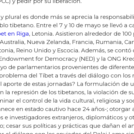
C) y pedir por su liberación.
 y plural es donde más se aprecia la responsabi
lo tibetano. Entre el 7 y 10 de mayo se llevó a 
bet en Riga
, Letonia. Asistieron alrededor de 100 
ustralia, Nueva Zelanda, Francia, Rumania, Ca
Letonia, Reino Unido y Escocia. Además, se contó
l Endowment for Democracy (NED) y la ONG Kredd
 de parlamentarios provenientes de diferentes p
 problema del Tíbet a través del diálogo con los
e el aporte de estas jornadas? La formulación de
 la represión de los tibetanos, la violación de
ar el control de la vida cultural, religiosa y soci
ece en estado cautivo hace 24 años-; otorgar 
s e investigadores extranjeros, diplomáticos y o
no; cesar sus políticas y prácticas que dañan el 