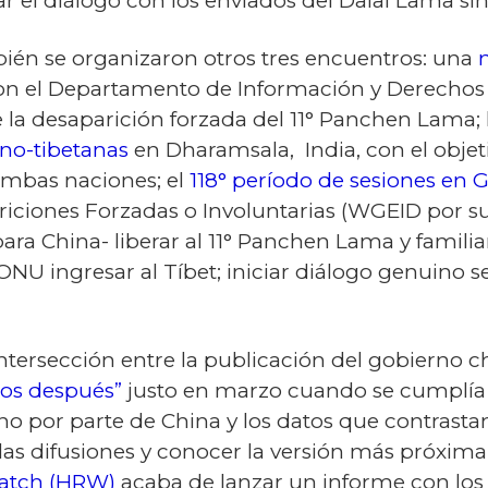
ar el diálogo con los enviados del Dalai Lama si
ién se organizaron otros tres encuentros: una
on el Departamento de Información y Derecho
a desaparición forzada del 11° Panchen Lama; 
ino-tibetanas
en Dharamsala, India, con el objeti
ambas naciones; el
118° período de sesiones en 
ciones Forzadas o Involuntarias (WGEID por su 
a China- liberar al 11° Panchen Lama y familia
 ingresar al Tíbet; iniciar diálogo genuino seg
ntersección entre la publicación del gobierno c
ños después”
justo en marzo cuando se cumplía e
ano por parte de China y los datos que contrasta
 las difusiones y conocer la versión más próxima 
atch (HRW)
acaba de lanzar un informe con los