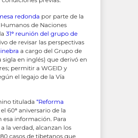
n condiciones previas.
mesa redonda
por parte de la
s Humanos de Naciones
la
31° reunión del grupo de
vo de revisar las perspectivas
Ginebra
a cargo del Grupo de
sigla en inglés) que derivó en
res; permitir a WGEID y
ún el legajo de la Vía
hino titulada
“
Reforma
l 60° aniversario de la
n esa información. Para
a la verdad, alcanzan los
 80 casos de tibetanos que