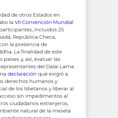
lidad de otros Estados en
cabo la
VII Convención Mundial
participantes, incluidos 25
nadá, República Checa,
 con la presencia de
ha. La finalidad de este
aíses y, así, evaluar las
 representantes del Dalai Lama
 una
declaración
que exigió a
 sus derechos humanos y
al de los tibetanos y liberar al
acceso sin impedimentos al
tros ciudadanos extranjeros,
ambiente natural de la meseta