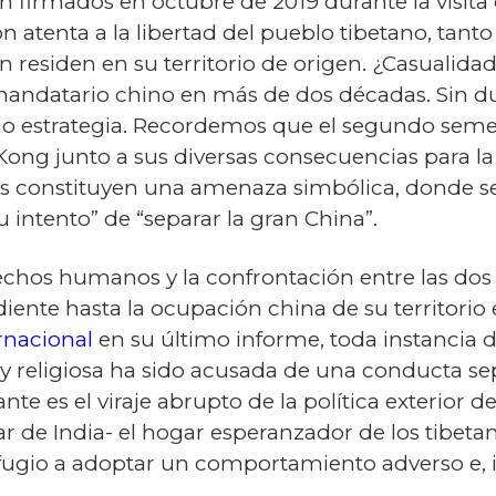
n firmados en octubre de 2019 durante la visita 
 atenta a la libertad del pueblo tibetano, tant
residen en su territorio de origen. ¿Casualidad 
 mandatario chino en más de dos décadas. Sin d
o estrategia. Recordemos que el segundo seme
ong junto a sus diversas consecuencias para la r
s constituyen una amenaza simbólica, donde se r
 intento” de “separar la gran China”.
erechos humanos y la confrontación entre las dos
iente hasta la ocupación china de su territorio
rnacional
en su último informe, toda instancia d
 y religiosa ha sido acusada de una conducta sep
 es el viraje abrupto de la política exterior de
ar de India- el hogar esperanzador de los tibetan
efugio a adoptar un comportamiento adverso e, i