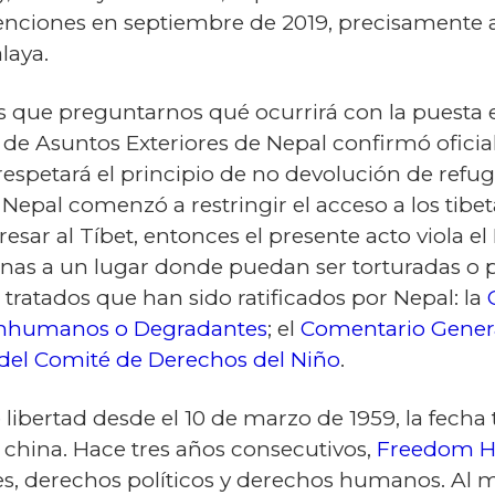
enciones en septiembre de 2019, precisamente a
laya.
s que preguntarnos qué ocurrirá con la puesta 
io de Asuntos Exteriores de Nepal confirmó ofici
respetará el principio de no devolución de refug
Nepal comenzó a restringir el acceso a los tibe
gresar al Tíbet, entonces el presente acto viola 
nas a un lugar donde puedan ser torturadas o p
tratados que han sido ratificados por Nepal: la
, Inhumanos o Degradantes
; el
Comentario Genera
 del Comité de Derechos del Niño
.
 libertad desde el 10 de marzo de 1959, la fech
n china. Hace tres años consecutivos,
Freedom H
les, derechos políticos y derechos humanos. Al m