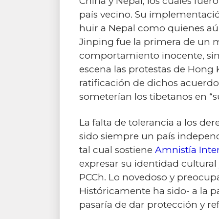
China y Nepal, los cuales fuero
país vecino. Su implementación
huir a Nepal como quienes aún 
Jinping fue la primera de un
comportamiento inocente, sin
escena las protestas de Hong K
ratificación de dichos acuerdo
someterían los tibetanos en “su
La falta de tolerancia a los d
sido siempre un país independ
tal cual sostiene
Amnistía Inte
expresar su identidad cultural
PCCh. Lo novedoso y preocupante
Históricamente ha sido- a la p
pasaría de dar protección y r