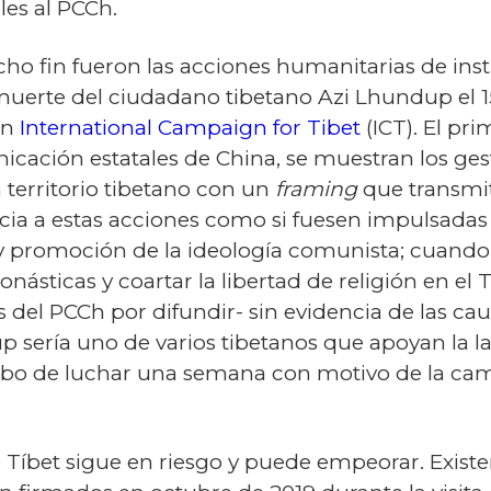
les al PCCh.
o fin fueron las acciones humanitarias de inst
la muerte del ciudadano tibetano Azi Lhundup el
ón
International Campaign for Tibet
(ICT). El pr
icación estatales de China, se muestran los ge
 territorio tibetano con un
framing
que transmit
ncia a estas acciones como si fuesen impulsada
y promoción de la ideología comunista; cuando 
násticas y coartar la libertad de religión en el 
 del PCCh por difundir- sin evidencia de las cau
sería uno de varios tibetanos que apoyan la l
 cabo de luchar una semana con motivo de la c
el Tíbet sigue en riesgo y puede empeorar. Exis