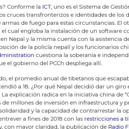
s? Conforme la
ICT
, uno es el Sistema de Gestió
os cruces transfronterizos e identidades de los d
e armas de fuego para estas circunstancias. El ot
el cual engloba la instalación de un software c
 en Nepal y la misma cuenta con la asistencia d
osición de la policía nepalí y los funcionarios c
dministration
cuestiona la soberanía e independ
que el gobierno del PCCh despliega allí.
odo, el promedio anual de tibetanos que escap
endió a 18. ¿Por qué Nepal decidió dar un giro en
 La explicación radica en la iniciativa china de
de millones de inversión en infraestructura y p
a solidaridad y la capacidad de contrarrestar la o
ntrever a fines de 2018 con las
restricciones a 
y, con mayor claridad, la publicación de
Radio F