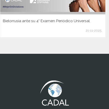
Bielorrusia ante su 4° Examen Periódico Universal
21-11-2025
www.cumcontrol.net