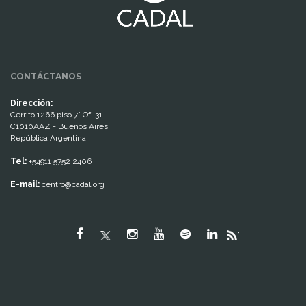
CONTÁCTANOS
Dirección:
Cerrito 1266 piso 7° Of. 31
C1010AAZ - Buenos Aires
República Argentina
Tel:
+54911 5752 2406
E-mail:
centro@cadal.org
"