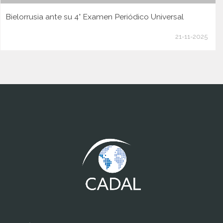
Bielorrusia ante su 4° Examen Periódico Universal
21-11-2025
www.cumcontrol.net