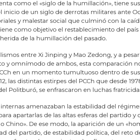
nta como el «siglo de la humillación», tiene sus
l inicio de un siglo de derrotas militares ante 
oriales y malestar social que culminó con la caída
tiene como objetivo el restablecimiento del pa
 herida de la humillación del pasado.
ismos entre Xi Jinping y Mao Zedong, y a pesar 
uto y omnímodo de ambos, esta comparación no 
PCCh en un momento tumultuoso dentro de sus fi
2012, las distintas estirpes del PCCh que desde 
el Politburó, se enfrascaron en luchas fratricida
 internas amenazaban la estabilidad del régimen
a apartarlas de las altas esferas del partido y 
 Chino». De ese modo, la aparición de un «hombr
 del partido, de estabilidad política, del reto d