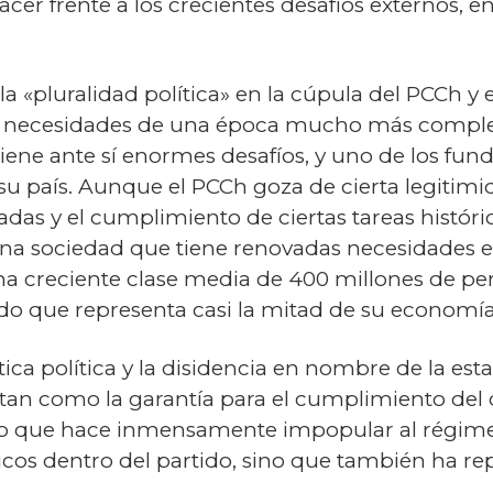
cer frente a los crecientes desafíos externos, ent
 la «pluralidad política» en la cúpula del PCCh y 
s necesidades de una época mucho más complej
 tiene ante sí enormes desafíos, y uno de los fun
su país. Aunque el PCCh goza de cierta legitimid
das y el cumplimiento de ciertas tareas históri
na sociedad que tiene renovadas necesidades en
una creciente clase media de 400 millones de pe
ado que representa casi la mitad de su economía
ítica política y la disidencia en nombre de la est
tan como la garantía para el cumplimiento del c
, lo que hace inmensamente impopular al régime
icos dentro del partido, sino que también ha r