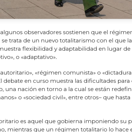
algunos observadores sostienen que el régimen a
e se trata de un nuevo totalitarismo con el que
muestra flexibilidad y adaptabilidad en lugar de 
ivo», o «adaptativo».
autoritario», «régimen comunista» o «dictadura»
l debate en curso muestra las dificultades para d
una nación en torno a la cual se están redefi
nos» o «sociedad civil», entre otros– que has
toritario es aquel que gobierna imponiendo su p
o, mientras que un régimen totalitario lo hace 