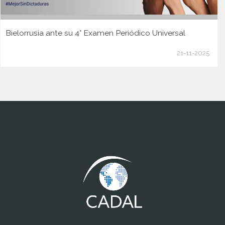
Bielorrusia ante su 4° Examen Periódico Universal
21-11-2025
www.cumcontrol.net