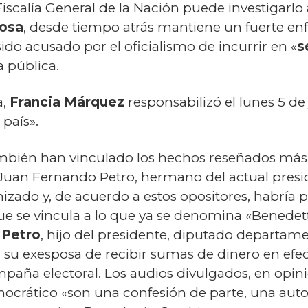
iscalía General de la Nación puede investigarlo a
bosa
, desde tiempo atrás mantiene un fuerte en
ido acusado por el oficialismo de incurrir en «
s
 pública.
a,
Francia Márquez
responsabilizó el lunes 5 de
 país».
ambién han vinculado los hechos reseñados más a
uan Fernando Petro, hermano del actual presiden
nizado y, de acuerdo a estos opositores, habría 
que se vincula a lo que ya se denomina «Benede
 Petro
, hijo del presidente, diputado departamen
r su exesposa de recibir sumas de dinero en ef
mpaña electoral. Los audios divulgados, en opin
ocrático «son una confesión de parte, una aut