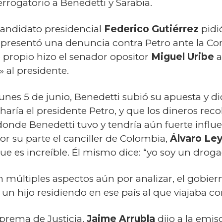
terrogatorio a Benedetti y Sarabia.
 candidato presidencial
Federico Gutiérrez
pidi
 presentó una denuncia contra Petro ante la Co
propio hizo el senador opositor
Miguel Uribe
a
» al presidente.
unes 5 de junio, Benedetti subió su apuesta y d
ría el presidente Petro, y que los dineros reco
donde Benedetti tuvo y tendría aún fuerte influ
Por su parte el canciller de Colombia,
Álvaro Ley
e es increíble. Él mismo dice: “yo soy un droga
 múltiples aspectos aún por analizar, el gobier
e un hijo residiendo en ese país al que viajaba c
uprema de Justicia,
Jaime Arrubla
dijo a la emis