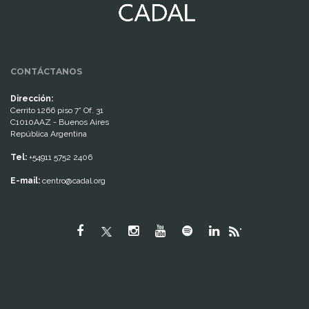
CONTÁCTANOS
Dirección:
Cerrito 1266 piso 7° Of. 31
C1010AAZ - Buenos Aires
República Argentina
Tel:
+54911 5752 2406
E-mail:
centro@cadal.org
"