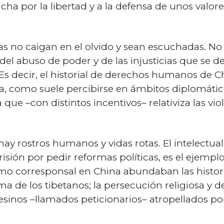
ucha por la libertad y a la defensa de unos valo
as no caigan en el olvido y sean escuchadas. No
 del abuso de poder y de las injusticias que se 
 Es decir, el historial de derechos humanos de C
ca, como suele percibirse en ámbitos diplomáti
 que –con distintos incentivos– relativiza las vi
 hay rostros humanos y vidas rotas. El intelectu
sión por pedir reformas políticas, es el ejemplo m
mo corresponsal en China abundaban las histor
 de los tibetanos; la persecución religiosa y d
sinos –llamados peticionarios– atropellados por 