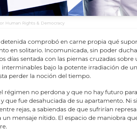
 for Human Rights & Democracy
e detenida comprobó en carne propia qué supon
to en solitario. Incomunicada, sin poder duchar
los días sentada con las piernas cruzadas sobre
interminables bajo la potente irradiación de un
sta perder la noción del tiempo.
 el régimen no perdona y que no hay futuro para
te y que fue desahuciada de su apartamento. Ni 
 entre rejas, a sabiendas de que sufrirían represa
ra un mensaje nítido. El espacio de maniobra q
re.