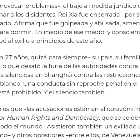
rovocar problemas», el traje a medida jurídico de
r a los disidentes, Rei Xia fue encerrada –por 
gado. Afirma que fue golpeada y abusada, amena
 para dormir. En medio de ese miedo, y conscien
pó al exilio a principios de este año.
on 27 años, quizá para siempre– su país, su famil
o que desató la furia de las autoridades contra 
a silenciosa en Shanghái contra las restricciones
en blanco. Una conducta sin reproche penal en 
stá prohibido. Y el silencio también.
 es que «las acusaciones están en el corazón», r
or Human Rights and Democracy
, que se cele
e todo el mundo. Asistieron también un exiliad
o– y otros opositores –entre ellos, de Venezuela