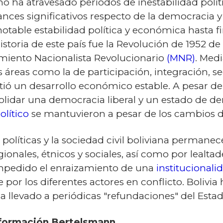
ano ha atravesado períodos de inestabilidad polít
ances significativos respecto de la democracia
otable estabilidad política y económica hasta fi
storia de este país fue la Revolución de 1952 de 
vimiento Nacionalista Revolucionario
(MNR)
. Med
 áreas como la de participación, integración, se
tió un desarrollo económico estable. A pesar de 
olidar una democracia liberal y un estado de de
olítico
se mantuvieron a pesar de los cambios d
as políticas y la sociedad civil boliviana perma
gionales, étnicos y sociales, así como por lealta
 impedido el enraizamiento de una
institucional
por los diferentes actores en conflicto. Bolivia
ha llevado a periódicas "refundaciones" del Estad
nsformación Bertelsmann