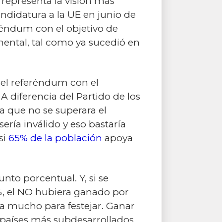
, representa la visión más
andidatura a la UE en junio de
réndum con el objetivo de
nental, tal como ya sucedió en
r el referéndum con el
A diferencia del Partido de los
a que no se superara el
ría inválido y eso bastaría
si
65% de la población
apoya
to porcentual. Y, si se
%, el NO hubiera ganado por
ía mucho para festejar. Ganar
 países más subdesarrollados