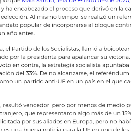
, porque
Maia Sandu, Jefa de Estado desde 2020
l y ha encabezado el proceso que derivó en la c
reelección. Al mismo tiempo, se realizó un refe
mandato popular de incorporarse al bloque conti
un año antes.
, el Partido de los Socialistas, llamó a boicotea
do por la presidenta para apalancar su victoria. 
to en contra, la estrategia socialista apuntaba 
ión del 33%. De no alcanzarse, el referéndum se
omo un partido anti-UE en un país en el que ca
, resultó vencedor, pero por menos de medio pun
extranjero, que representaron algo más de un 15
elicitada por sus aliados en Europa, pero no hab
es una buena noticia para la UE en uno de los