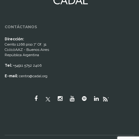
CONTÁCTANOS
Dirección:
Cerrito 1266 piso 7° Of. 31
C1010AAZ - Buenos Aires
República Argentina
Tel:
+54911 5752 2406
E-mail:
centro@cadal.org
"