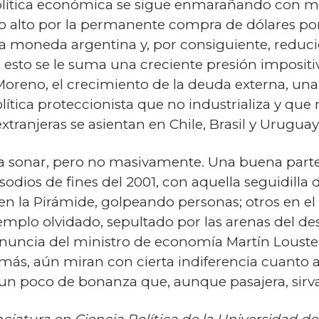
política económica se sigue enmarañando con m
 alto por la permanente compra de dólares por
 moneda argentina y, por consiguiente, reduc
A esto se le suma una creciente presión impositiv
reno, el crecimiento de la deuda externa, una
lítica proteccionista que no industrializa y que 
extranjeras se asientan en Chile, Brasil y Uruguay
 a sonar, pero no masivamente. Una buena parte
pisodios de fines del 2001, con aquella seguidill
n la Pirámide, golpeando personas; otros en el
emplo olvidado, sepultado por las arenas del desi
renuncia del ministro de economía Martín Louste
s más, aún miran con cierta indiferencia cuanto
 un poco de bonanza que, aunque pasajera, sirva