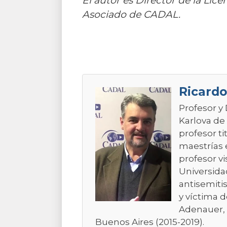
El autor es Director de la Lic
Asociado de CADAL.
Ricardo
Profesor y
Karlova de
profesor t
maestrías 
profesor vi
Universidad
antisemiti
y víctima 
Adenauer, 
Buenos Aires (2015-2019).