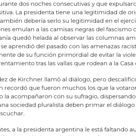
durante dos noches consecutivas y que expulsar
tiva. La presidenta tiene una legitimidad de or
y también debería serlo su legitimidad en el ejer
ienes emulan a las camisas negras del fascismo d
anía quedó helada al observar las columnas am
se aprendió del pasado con las amenazas racistas 
nte de su función primordial de evitar la violenc
entamiento tras las vallas que rodean a la Casa
dez de Kirchner llamó al diálogo, pero descalif
en recordó que fueron muchos los que la votaron
 la acompañaron con su sufragio, dispersando 
na sociedad pluralista deben primar el diálogo y
escuchar.
s, a la presidenta argentina le está faltando aut