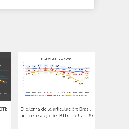
BTI:
El dilema de la articulación: Brasil
Elecciones 
n
ante el espejo del BTI (2006-2026)
Rusia y la 
cambio de