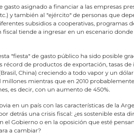
nte gasto asignado a financiar a las empresas pre
, etc.) y también al "ejército" de personas que 
ferentes subsidios a cooperativas, programas de 
n fiscal tiende a ingresar en un escenario don
ta "fiesta" de gasto público ha sido posible grac
os récord de productos de exportación, tasas de i
(Brasil, China) creciendo a todo vapor y un dóla
il millones mientras que en 2010 probablemente
nes, es decir, con un aumento de 450%.
via en un país con las características de la Arg
or detrás una crisis fiscal: ¿es sostenible esta
 en el Gobierno o en la oposición que esté pens
gara a cambiar?