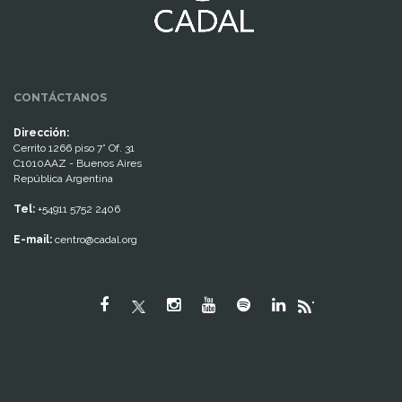
CONTÁCTANOS
Dirección:
Cerrito 1266 piso 7° Of. 31
C1010AAZ - Buenos Aires
República Argentina
Tel:
+54911 5752 2406
E-mail:
centro@cadal.org
"