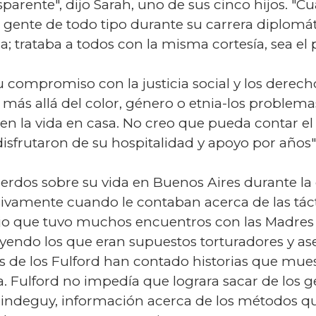
arente", dijo Sarah, uno de sus cinco hijos. "C
a gente de todo tipo durante su carrera diplomáti
; trataba a todos con la misma cortesía, sea el p
 su compromiso con la justicia social y los dere
ás allá del color, género o etnia-los problemas
 en la vida en casa. No creo que pueda contar e
disfrutaron de su hospitalidad y apoyo por años"
uerdos sobre su vida en Buenos Aires durante l
amente cuando le contaban acerca de las táctic
 dijo que tuvo muchos encuentros con las Madres 
yendo los que eran supuestos torturadores y ase
s de los Fulford han contado historias que mues
a. Fulford no impedía que lograra sacar de los ge
uindeguy, información acerca de los métodos que