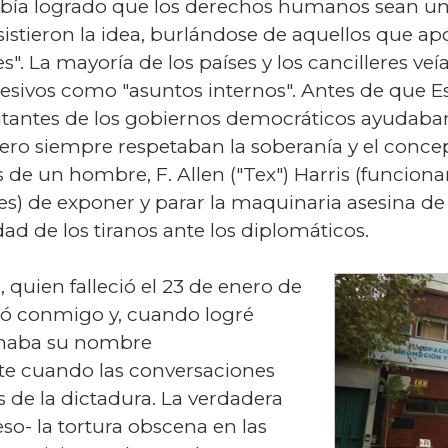
bía logrado que los derechos humanos sean un a
tieron la idea, burlándose de aquellos que ap
". La mayoría de los países y los cancilleres veía
esivos como "asuntos internos". Antes de que 
entantes de los gobiernos democráticos ayudaba
ero siempre respetaban la soberanía y el concep
s de un hombre, F. Allen ("Tex") Harris (funciona
) de exponer y parar la maquinaria asesina de l
d de los tiranos ante los diplomáticos.
 quien falleció el 23 de enero de
ió conmigo y, cuando logré
uchaba su nombre
e cuando las conversaciones
s de la dictadura. La verdadera
so- la tortura obscena en las