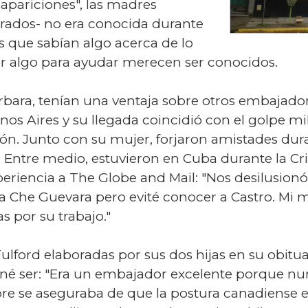
sapariciones", las madres
trados- no era conocida durante
s que sabían algo acerca de lo
r algo para ayudar merecen ser conocidos.
rbara, tenían una ventaja sobre otros embajado
os Aires y su llegada coincidió con el golpe mil
n. Junto con su mujer, forjaron amistades du
 Entre medio, estuvieron en Cuba durante la Cris
periencia a The Globe and Mail: "Nos desilusion
í a Che Guevara pero evité conocer a Castro. Mi
as por su trabajo."
lford elaboradas por sus dos hijas en su obitua
é ser: "Era un embajador excelente porque nun
pre se aseguraba de que la postura canadiense e