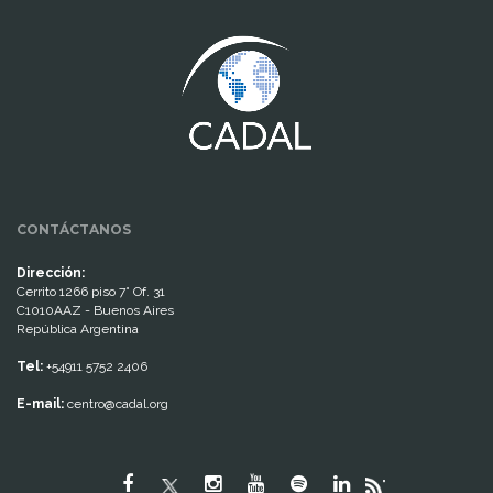
www.cumcontrol.net
CONTÁCTANOS
Dirección:
Cerrito 1266 piso 7° Of. 31
C1010AAZ - Buenos Aires
República Argentina
Tel:
+54911 5752 2406
E-mail:
centro@cadal.org
"