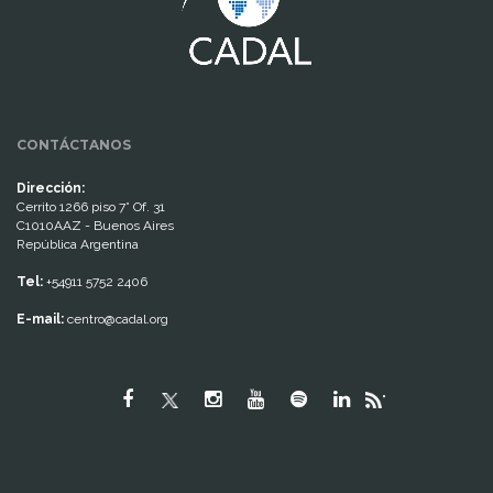
CONTÁCTANOS
Dirección:
Cerrito 1266 piso 7° Of. 31
C1010AAZ - Buenos Aires
República Argentina
Tel:
+54911 5752 2406
E-mail:
centro@cadal.org
"