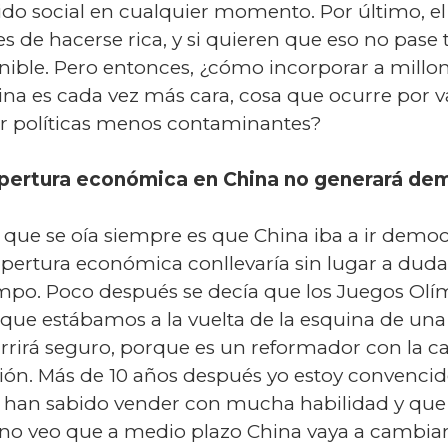
ido social en cualquier momento. Por último, e
es de hacerse rica, y si quieren que eso no pas
ible. Pero entonces, ¿cómo incorporar a millon
na es cada vez más cara, cosa que ocurre por var
tar políticas menos contaminantes?
apertura económica en China no generará dem
lo que se oía siempre es que China iba a ir dem
apertura económica conllevaría sin lugar a dudas
empo. Poco después se decía que los Juegos Olí
 que estábamos a la vuelta de la esquina de una
urrirá seguro, porque es un reformador con la c
ción. Más de 10 años después yo estoy convencid
 han sabido vender con mucha habilidad y que
 veo que a medio plazo China vaya a cambiar: 