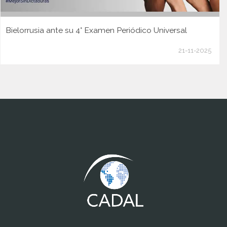
Bielorrusia ante su 4° Examen Periódico Universal
21-11-2025
www.cumcontrol.net